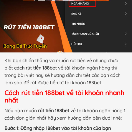
Khi bạn chiến thắng và muốn rút tiền về nhưng chưa
biết
cách rút tiền 188bet
về tài khoản ngân hàng thì
trong bài viết này sẽ hướng dẫn chi tiết các bạn cách
làm sao để rút được tiền từ tài khoản 188bet.
Cách rút tiền 188bet về tài khoản nhanh
nhất
Nếu bạn muốn
rút tiền 188bet
về tài khoản ngân hàng 1
cách đơn giản nhất hãy xem hướng dẫn bên dưới nhé:
Bước 1: Đăng nhập 188bet vào tài khoản của bạn