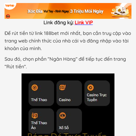
Link đăng ký:
Link VIP
Để rút tiền từ link 188bet mới nhất, bạn cần truy cập vào
trang web chính thức của nhà cái và đăng nhập vào tài
khoản của mình.
Sau đó, chọn phần “Ngân Hàng” để tiếp tục đến trang
“Rút tiền”.