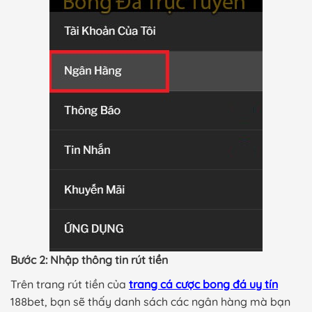
Bước 2: Nhập thông tin rút tiền
Trên trang rút tiền của
trang cá cược bong đá uy tín
188bet, bạn sẽ thấy danh sách các ngân hàng mà bạn