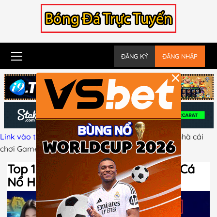
Skip
to
content
Primary
ĐĂNG KÝ
ĐĂNG NHẬP
Menu
×
Link vào trang cá cược uy tín khi bị chặn
»
Top 10 nhà cái
chơi Game Bắn Cá Nổ Hũ Đổi Thưởng uy tín nhất
Top 10 nhà cái chơi Game Bắn Cá
Nổ Hũ Đổi Thưởng uy tín nhất