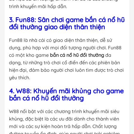
trình khuyến mãi hấp dẫn.
3. Fun88: Sân chơi game bắn cá nổ hũ
đổi thưởng giao diện thân thiện
Fun88 là nhà cái có giao diện thân thiện, dễ sử
dụng, phù hợp với mọi đối tượng người chơi. Fun88
có một kho game
bắn cá nổ hũ đổi thưởng
đa
dạng, từ những trò chơi cổ điển đến các phiên bản
hiện đại, đảm bảo người chơi luôn tìm được trò chơi
yêu thích.
4. W88: Khuyến mãi khủng cho game
bắn cá nổ hũ đổi thưởng
W88 nổi bật với các chương trình khuyến mãi siêu
khủng, đặc biệt là các ưu đãi dành cho thành viên
mới và các sự kiện hoàn trả hấp dẫn. Chất lượng
đường truyền ổn định, giúp người chơi trải nghiệm