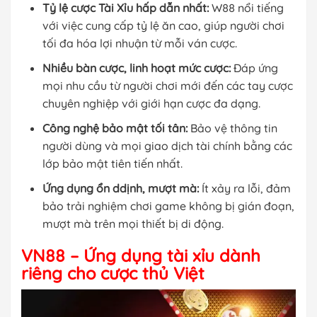
Tỷ lệ cược Tài Xỉu hấp dẫn nhất:
W88 nổi tiếng
với việc cung cấp tỷ lệ ăn cao, giúp người chơi
tối đa hóa lợi nhuận từ mỗi ván cược.
Nhiều bàn cược, linh hoạt mức cược:
Đáp ứng
mọi nhu cầu từ người chơi mới đến các tay cược
chuyên nghiệp với giới hạn cược đa dạng.
Công nghệ bảo mật tối tân:
Bảo vệ thông tin
người dùng và mọi giao dịch tài chính bằng các
lớp bảo mật tiên tiến nhất.
Ứng dụng ổn ddịnh, mượt mà:
Ít xảy ra lỗi, đảm
bảo trải nghiệm chơi game không bị gián đoạn,
mượt mà trên mọi thiết bị di động.
VN88 – Ứng dụng tài xỉu dành
riêng cho cược thủ Việt